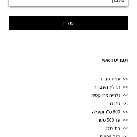
תפריט ראשי
עמוד הבית
תהליך העבודה
גלריית פרוייקטים
גינון גג
800 מ"ר ומעלה
עד 500 מטר
בתי מלון
מן העיתונות