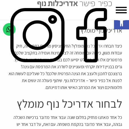
פתח סרגל נגישות
אדריכל נוף מומלץ
כיצד תבחרו
אדריכל נוף
מומלץ? החל מניסיון מרשים בתחום זה, תיק
עבודות מגוון, כימיה עם מומחה זה לצד זמינות ועמידה בתקציב שלכם –
פרמטרים אלו ועוד בהחלט יסייעו לכם בבחירת איש המקצוע המומלץ.
גרים בבניין דירות יוקרתי ומעוניינים לשדרג את המרפסת עם גינה?
ברצונכם לתכנן ולעצב את הגינה הפרטית שלכם? כל שעליכם לעשות הוא
לפנות אל כפיר פישר – אדריכלות נוף. שיתוף פעולה זה יגשים את
חלומותיכם ויצור את המרחב האישי אותו דמיינתם.
לבחור אדריכל נוף מומלץ
כל אחד מאתנו מחזיק בחלום שונה: עבור אחד מדובר ברכישת השכלה
גבוהה, עבור אחר מדובר בהקמת משפחה. עם זאת, על דבר אחד יש