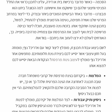
הסכמה – כאשר מדובר ברכישת בית או דירה, עלינו לתכנן כראוי את החלל
הפנימי וחיצוני שלהם כך שישקפו את אישיותנו. למה הכוונה? ביתנו הוא
מבצרנו – מדובר באחד הביטויים המוכרים ביותר ובצדק. כדי ליצור במרחב
הפרטי שלנו אווירה חמימה, נעימה והרמונית מומלץ להתחיל, למשל,
בתכנון הגינה שתקיף אותו. בזכות גינה מעוצבת, תוכלו ליצור כניסה
מרשימה לבית ואף לעצב את המרפסת עם צמחייה מרהיבה ביופייה. כך,
האורחים לעולם לא ירצו לעזוב את ביתכם – בוודאות.
לשם ביצוע עבודת תכנון זו, מומלץ ליצור קשר עם אדריכל נוף; מומחה
בעל חזון עיצובי אשר יסייע לכם ביצירת גינת חלומותיכם. מחפשים אחר
אדריכל נוף מומלץ ל
עיצוב גינות מרפסת
? הנקודות הבאות יסייעו לכם
למצוא אותו:
המלצות –
ביקרתם בגינת מרפסת של קרובי משפחה? חברה
טובה תכננה לאחרונה את הגינה הפרטית שלה? כך או כך, יש
לפנות אל הסביבה הקרובה שלכם ולהקשיב להמלצותיהם. הרי אין
חכם כבעל ניסיון!
ניסיון ותיק עבודות –
לצד המלצות של יקירכם, מומלץ לפנות
אל אדריכלי הנוף הרלוונטיים ולברר מהו הניסיון שלהם. במקביל
לכך, מומלץ להביט בתיק העבודות שלהם ולהתרשם מהגינות אותן