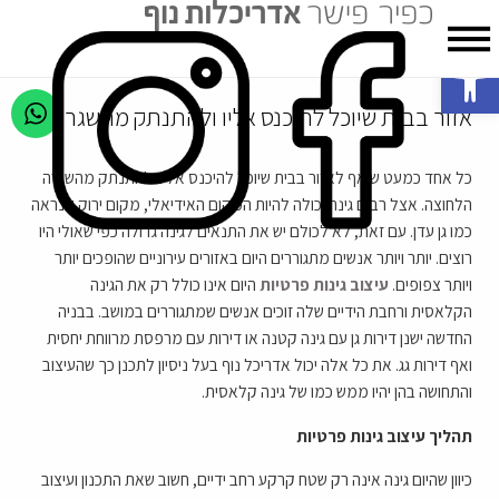
פתח סרגל נגישות
אזור בבית שיוכל להיכנס אליו ולהתנתק מהשגרה
כל אחד כמעט שואף לאזור בבית שיוכל להיכנס אליו ולהתנתק מהשגרה
הלחוצה. אצל רבים גינה יכולה להיות המקום האידיאלי, מקום ירוק שנראה
כמו גן עדן. עם זאת, לא לכולם יש את התנאים לגינה גדולה כפי שאולי היו
רוצים. יותר ויותר אנשים מתגוררים היום באזורים עירוניים שהופכים יותר
ויותר צפופים.
עיצוב גינות פרטיות
היום אינו כולל רק את הגינה
הקלאסית ורחבת הידיים שלה זוכים אנשים שמתגוררים במושב. בבניה
החדשה ישנן דירות גן עם גינה קטנה או דירות עם מרפסת מרווחת יחסית
ואף דירות גג. את כל אלה יכול אדריכל נוף בעל ניסיון לתכנן כך שהעיצוב
והתחושה בהן יהיו ממש כמו של גינה קלאסית.
תהליך עיצוב גינות פרטיות
כיוון שהיום גינה אינה רק שטח קרקע רחב ידיים, חשוב שאת התכנון ועיצוב