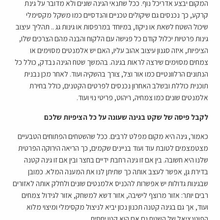
המקום יבצע אדריכל נוף. ככל שתנאי הגינה שונים ולא מדובר על גינת
קרקע, כך נכנסים גם שיקולים טכניים והנדסיים כמו משקל מקסימלי
שיכול השטח לשאת או ניקוז, במיוחד במרפסות או גינות גג .. תהליך עיצוב
גינות פרטיות יכלול קודם כל פגישה עם הלקוח והבנה מהם הצרכים שלו,
הציפיות, איזה סגנון עיצוב אהוב עליו, האם יש אלמנטים מסוימים או
צמחים מסוימים שירצה לראות בגינה. בהמשך שטח הגינה נבדק, כולל כל
הנתונים הרלוונטיים כמו אור וצל, צורך בהשקיה ועוד. לאחר מכן נבנית
תוכנית כוללת ובשלב האחרון נכנסים לפרטים הקטנים, כולל בחירת
אלמנטים שונים כמו צמחיה, ריהוט, פריטי נוי ועוד.
לקבל פיסה של שקט בגינה שעונה על כל הציפיות שלכם
כאמור, גינה היא מקום מפלט לרבים. ככל שהשטחים הפתוחים הטבעיים
מצטמצמים לטובת עוד ועוד בניינים שקמים, כך הריאה הירוקה הפרטית
שלנו היא חשובה. בין אם זו גינה רחבת ידיים בחצר ובין אם זו גינה קטנה
בדירת גן, אפשר לעצב אותה כך שתיתן לנו את המענה המלא. כמובן
שבגינות גדולות יש אפשרות להכניס אלמנטים שונים ולחלק אותה לאזורים
רבים יותר: אזור מרוצף לישיבה, אזור דשא למשחק, אזור לגידול צמחים
ועוד, אך גם בגינה קטנה תכנון נכון יביא לניצול מקסימלי ומיצוי מלוא
הפוטנציאל של השטח גם אם הוא קטן יחסית.