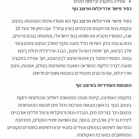
עמידה בתקציב ובלוחות זמנים
כפיר פישר אדריכלות ועיצוב נוף
כפיר פישר אדריכלות ועיצוב נוף
הוא סטודיו איכותי המתמחה בעיצוב
והקמת גינות ופרויקטים סביבתיים בארץ ובחו"ל. עם ניסיון של מעל 20
שנה, הסטודיו מטביע את חותמו בנוף הישראלי, ומתמחה בגנים פרטיים,
גינות גג ובתי מלון. השירות כולל מענה מקיף משלב העיצוב והתכנון ועד
שלב הביצוע, תוך שימת דגש על עיצוב, הבנה אדריכלית ויכולת ביצוע
גבוהה. הסטודיו מחבר בין אמנות ועיצוב לבין הטבע, תוך עמידה בתקציב
ומענה לצרכי הלקוח. ההשראה נשאבת מתערוכות בעולם, אומנות, עיצוב
ואדריכלות, עם עדכונים מתמידים במגמות וחומרים חדשים.
המגמות העתידיות בעיצוב נוף
בתקופה האחרונה, קיימת מגמה מתמשכת לשילוב טכנולוגיות ירוקות
בעיצוב הנוף. בראשן נמצאות מערכות ניהול מים חכמות המאפשרות
צמצום ניכר בצריכת מים, הגברת גינות ורטיקליות וניצול חללים אורבניים
ליצירת גני ירק אורבניים. בנוסף, עם השפעת שינויי האקלים, מתרחבת
המודעות לשימוש בצמחים עמידים בתנאי יובש ולשימוש בחומרים מקומיים
המתחשבים במערכת האקולוגית.