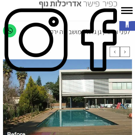
פתח סרגל נגישות
לפני ואחרי, גן גדול במושב נוה ירק